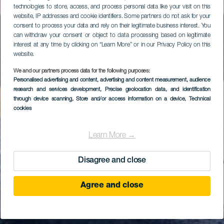
technologies to store, access, and process personal data like your visit on this
website, IP addresses and cookie identifiers. Some partners do not ask for your
consent to process your data and rely on their legitimate business interest. You
can withdraw your consent or object to data processing based on legitimate
interest at any time by clicking on “Learn More” or in our Privacy Policy on this
website.
We and our partners process data for the following purposes:
Personalised advertising and content, advertising and content measurement, audience
research and services development
, Precise geolocation data, and identification
through device scanning
, Store and/or access information on a device
, Technical
cookies
Learn More →
Disagree and close
Agree and close