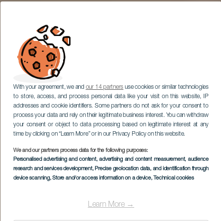
With your agreement, we and
our 14 partners
use cookies or similar technologies
to store, access, and process personal data like your visit on this website, IP
addresses and cookie identifiers. Some partners do not ask for your consent to
process your data and rely on their legitimate business interest. You can withdraw
your consent or object to data processing based on legitimate interest at any
time by clicking on “Learn More” or in our Privacy Policy on this website.
We and our partners process data for the following purposes:
Personalised advertising and content, advertising and content measurement, audience
research and services development
, Precise geolocation data, and identification through
device scanning
, Store and/or access information on a device
, Technical cookies
Learn More →