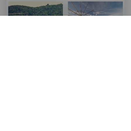
Imagen
Imagen
Imagen
Imagen
Listado
Listado
Categoría
Miradores
Categoría
Miradores
Titular
Titular
Mirador Jardín de Las
Molino de Buracas
Hespérides
Isla
Isla
LA PALMA
LA PALMA
Localidad
Localidad
San Andrés y Sauces
Garafía
Mostrar el mapa
Ir a la web
Imagen
Imagen
Listado
Mostrar el mapa