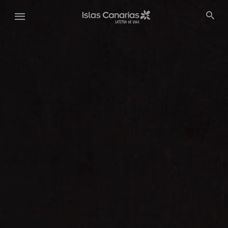
Pasar
al
contenido
principal