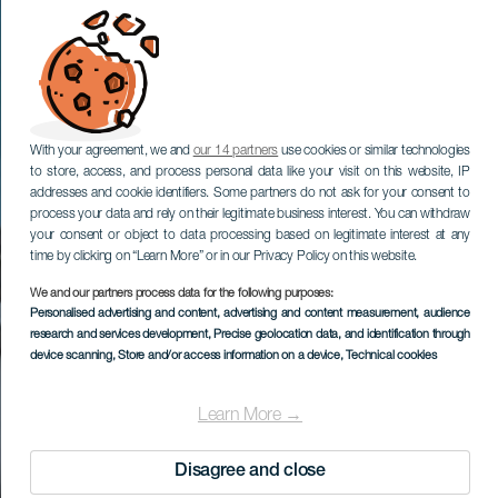
With your agreement, we and
our 14 partners
use cookies or similar technologies
to store, access, and process personal data like your visit on this website, IP
addresses and cookie identifiers. Some partners do not ask for your consent to
process your data and rely on their legitimate business interest. You can withdraw
your consent or object to data processing based on legitimate interest at any
time by clicking on “Learn More” or in our Privacy Policy on this website.
We and our partners process data for the following purposes:
Personalised advertising and content, advertising and content measurement, audience
research and services development
, Precise geolocation data, and identification through
device scanning
, Store and/or access information on a device
, Technical cookies
Learn More →
Disagree and close