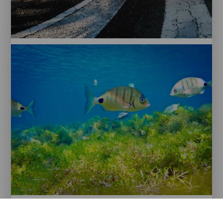
Gran
Canaria.
Las
Canteras.
Gran
Canaria.