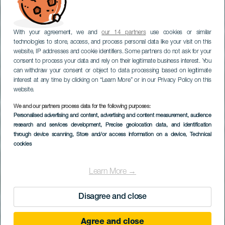
With your agreement, we and
our 14 partners
use cookies or similar
technologies to store, access, and process personal data like your visit on this
website, IP addresses and cookie identifiers. Some partners do not ask for your
consent to process your data and rely on their legitimate business interest. You
can withdraw your consent or object to data processing based on legitimate
interest at any time by clicking on “Learn More” or in our Privacy Policy on this
website.
We and our partners process data for the following purposes:
Personalised advertising and content, advertising and content measurement, audience
research and services development
, Precise geolocation data, and identification
through device scanning
, Store and/or access information on a device
, Technical
cookies
Learn More →
Disagree and close
Agree and close