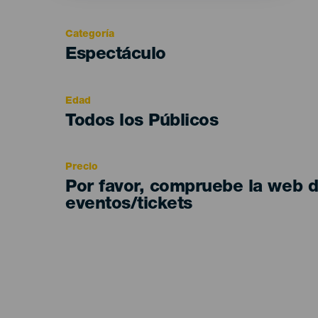
Categoría
Categoría
Espectáculo
del
evento
Edad
Edad
Todos los Públicos
Recomendada
Precio
Por favor, compruebe la web 
eventos/tickets