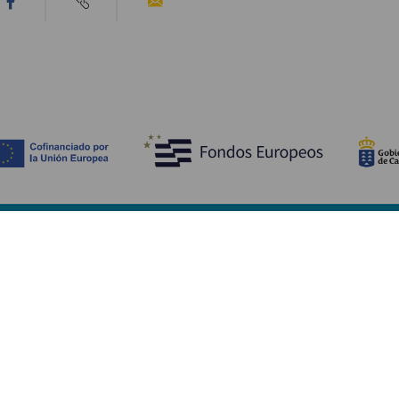
Descubre
I
Bodas
Costa y playa
A
Cruceros
Cultura
Có