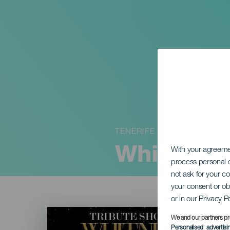
TENERIFE
Whitney H
With your agreem
process personal d
not ask for your c
your consent or ob
or in our Privacy P
Imagen
Listado
We and our partners pr
Personalised advertis