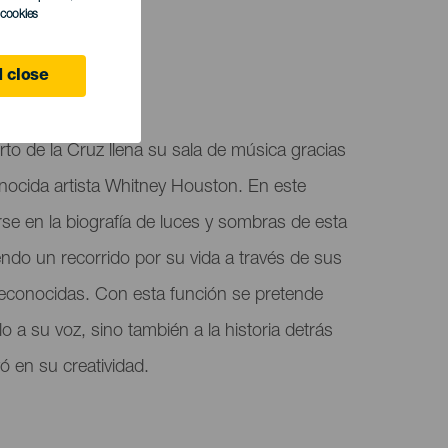
l cookies
 close
to de la Cruz llena su sala de música gracias
conocida artista Whitney Houston. En este
rse en la biografía de luces y sombras de esta
endo un recorrido por su vida a través de sus
econocidas. Con esta función se pretende
 a su voz, sino también a la historia detrás
yó en su creatividad.