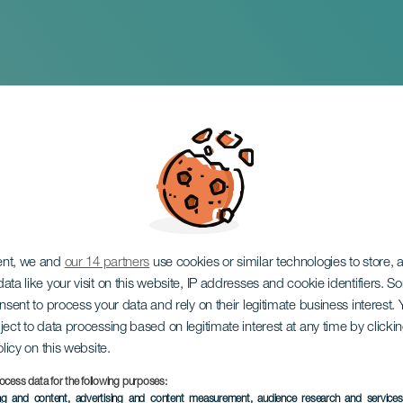
ouston - Tribute S
ent, we and
our 14 partners
use cookies or similar technologies to store,
ata like your visit on this website, IP addresses and cookie identifiers. 
onsent to process your data and rely on their legitimate business interest
ject to data processing based on legitimate interest at any time by click
olicy on this website.
ocess data for the following purposes:
ing and content, advertising and content measurement, audience research and service