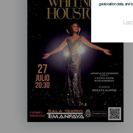
geolocation data, and i
Lear