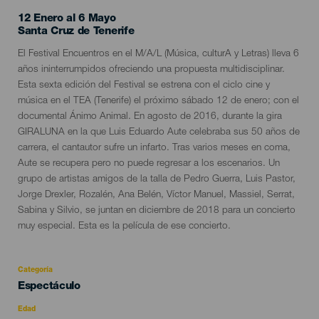
12 Enero al 6 Mayo
Localidad
Santa Cruz de Tenerife
Descripción
El Festival Encuentros en el M/A/L (Música, culturA y Letras) lleva 6
del
años ininterrumpidos ofreciendo una propuesta multidisciplinar.
evento
Esta sexta edición del Festival se estrena con el ciclo cine y
música en el TEA (Tenerife) el próximo sábado 12 de enero; con el
documental Ánimo Animal. En agosto de 2016, durante la gira
GIRALUNA en la que Luis Eduardo Aute celebraba sus 50 años de
carrera, el cantautor sufre un infarto. Tras varios meses en coma,
Aute se recupera pero no puede regresar a los escenarios. Un
grupo de artistas amigos de la talla de Pedro Guerra, Luis Pastor,
Jorge Drexler, Rozalén, Ana Belén, Víctor Manuel, Massiel, Serrat,
Sabina y Silvio, se juntan en diciembre de 2018 para un concierto
muy especial. Esta es la película de ese concierto.
Categoría
Categoría
Espectáculo
del
evento
Edad