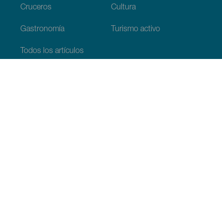
Cruceros
Cultura
Gastronomía
Turismo activo
Todos los artículos
Información práctica
Agenda
Clima
Cómo llegar
Dónde comer
Dónde dormir
El archipiélago
Compromiso con la sostenibilidad
Servicios