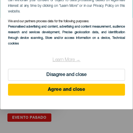
can withdraw your consent or object to data processing based on legitimate
VI Festival Encuentros en
interest at any time by clicking on “Learn More” or in our Privacy Policy on this
el M/A/L
website.
We and our partners process data for the following purposes:
Imagen
Personalised advertising and content, advertising and content measurement, audience
Listado
research and services development
, Precise geolocation data, and identification
through device scanning
, Store and/or access information on a device
, Technical
cookies
Learn More →
Disagree and close
Agree and close
EVENTO PASADO