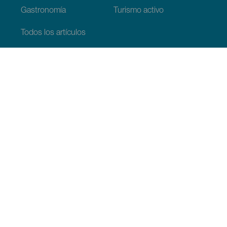
Gastronomía
Turismo activo
Todos los artículos
Información práctica
Agenda
Clima
Cómo llegar
Dónde comer
Dónde dormir
El archipiélago
Compromiso con la sostenibilidad
Servicios
Simulacro, podcast de ficción