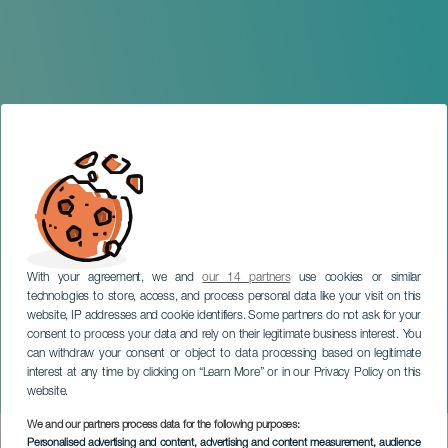
With your agreement, we and
our 14 partners
use cookies or similar
technologies to store, access, and process personal data like your visit on this
website, IP addresses and cookie identifiers. Some partners do not ask for your
consent to process your data and rely on their legitimate business interest. You
TENERIFE
can withdraw your consent or object to data processing based on legitimate
The Conqueror Project en
interest at any time by clicking on “Learn More” or in our Privacy Policy on this
concierto
website.
We and our partners process data for the following purposes:
Imagen
Personalised advertising and content, advertising and content measurement, audience