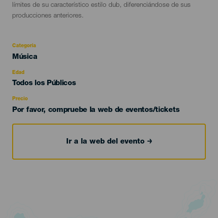
límites de su característico estilo dub, diferenciándose de sus
producciones anteriores.
Categoría
Categoría
Música
del
evento
Edad
Edad
Todos los Públicos
Recomendada
Precio
Por favor, compruebe la web de eventos/tickets
Ir a la web del evento