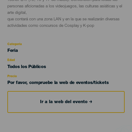
TecnoPLAY (15, 16 y 17 de marzo): Convención para todas las
personas aficionadas a los videojuegos, las culturas asiáticas y el
arte digital,
que contará con una zona LAN y en la que se realizarán diversas
actividades como concursos de Cosplay y K-pop
Categoría
Categoría
Feria
del
evento
Edad
Edad
Todos los Públicos
Recomendada
Precio
Por favor, compruebe la web de eventos/tickets
Ir a la web del evento