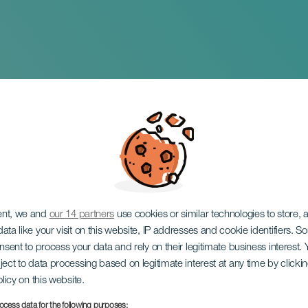
cacional de carnaval
ent, we and
our 14 partners
use cookies or similar technologies to store,
ata like your visit on this website, IP addresses and cookie identifiers. 
onsent to process your data and rely on their legitimate business interest
ject to data processing based on legitimate interest at any time by click
olicy on this website.
ocess data for the following purposes: