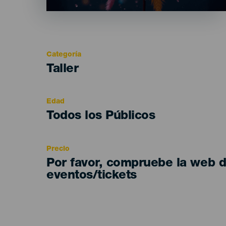
Categoría
Categoría
Taller
del
evento
Edad
Edad
Todos los Públicos
Recomendada
Precio
Por favor, compruebe la web 
eventos/tickets