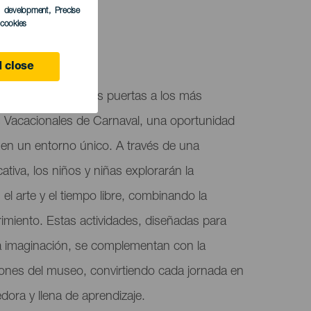
s development
, Precise
l cookies
 close
 el Cosmos abre sus puertas a los más
s Vacacionales de Carnaval, una oportunidad
e en un entorno único. A través de una
tiva, los niños y niñas explorarán la
 el arte y el tiempo libre, combinando la
rimiento. Estas actividades, diseñadas para
 la imaginación, se complementan con la
iones del museo, convirtiendo cada jornada en
dora y llena de aprendizaje.