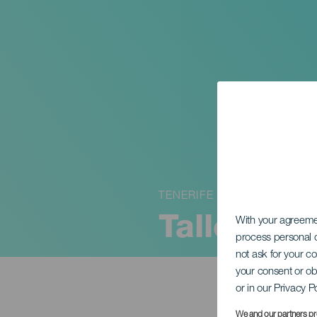
TENERIFE
Taller va
With your agreem
process personal d
not ask for your c
your consent or ob
or in our Privacy P
We and our partners pr