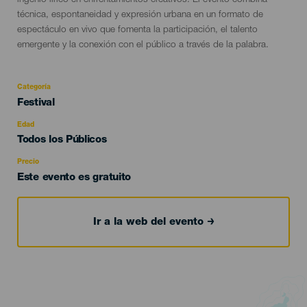
ingenio lírico en enfrentamientos creativos. El evento combina
técnica, espontaneidad y expresión urbana en un formato de
espectáculo en vivo que fomenta la participación, el talento
emergente y la conexión con el público a través de la palabra.
Categoría
Categoría
Festival
del
evento
Edad
Edad
Todos los Públicos
Recomendada
Precio
Este evento es gratuito
Ir a la web del evento