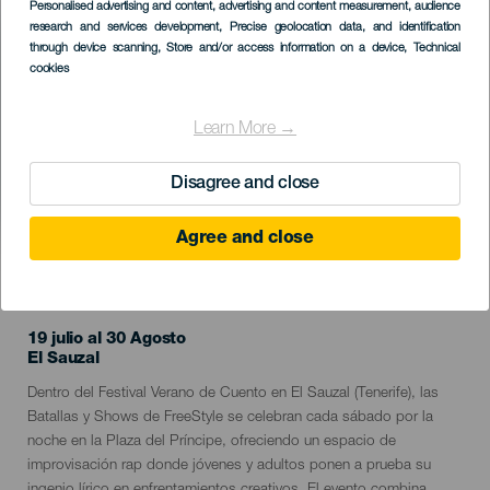
Imagen
Personalised advertising and content, advertising and content measurement, audience
Listado
research and services development
, Precise geolocation data, and identification
through device scanning
, Store and/or access information on a device
, Technical
cookies
Learn More →
Disagree and close
Agree and close
EVENTO PASADO
19 julio al 30 Agosto
Localidad
El Sauzal
Descripción
Dentro del Festival Verano de Cuento en El Sauzal (Tenerife), las
del
Batallas y Shows de FreeStyle se celebran cada sábado por la
evento
noche en la Plaza del Príncipe, ofreciendo un espacio de
improvisación rap donde jóvenes y adultos ponen a prueba su