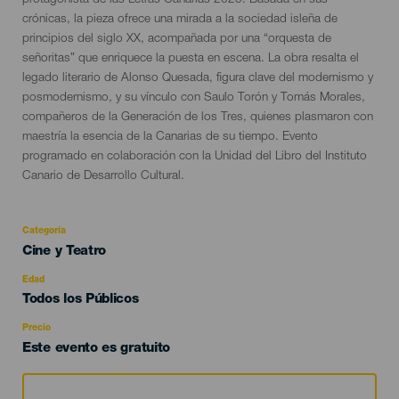
protagonista de las Letras Canarias 2025. Basada en sus
crónicas, la pieza ofrece una mirada a la sociedad isleña de
principios del siglo XX, acompañada por una “orquesta de
señoritas” que enriquece la puesta en escena. La obra resalta el
legado literario de Alonso Quesada, figura clave del modernismo y
posmodernismo, y su vínculo con Saulo Torón y Tomás Morales,
compañeros de la Generación de los Tres, quienes plasmaron con
maestría la esencia de la Canarias de su tiempo. Evento
programado en colaboración con la Unidad del Libro del Instituto
Canario de Desarrollo Cultural.
Categoría
Categoría
Cine y Teatro
del
evento
Edad
Edad
Todos los Públicos
Recomendada
Precio
Este evento es gratuito