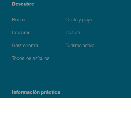
Descubre
Bodas
Costa y playa
Cruceros
Cultura
Gastronomía
Turismo activo
Todos los artículos
Información práctica
Agenda
Clima
Cómo llegar
Dónde comer