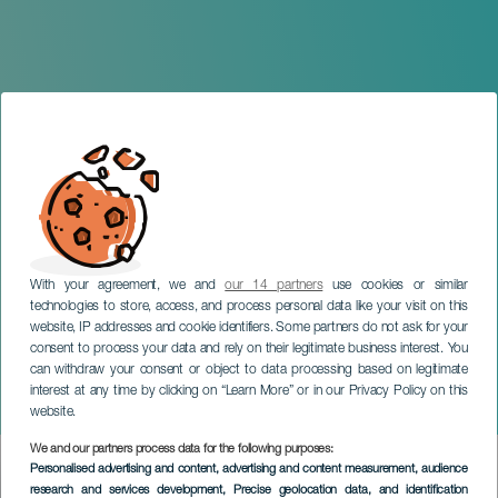
With your agreement, we and
our 14 partners
use cookies or similar
technologies to store, access, and process personal data like your visit on this
website, IP addresses and cookie identifiers. Some partners do not ask for your
consent to process your data and rely on their legitimate business interest. You
can withdraw your consent or object to data processing based on legitimate
TENERIFE
interest at any time by clicking on “Learn More” or in our Privacy Policy on this
Rupatrupa en concierto
website.
We and our partners process data for the following purposes:
Imagen
Personalised advertising and content, advertising and content measurement, audience
Listado
research and services development
, Precise geolocation data, and identification