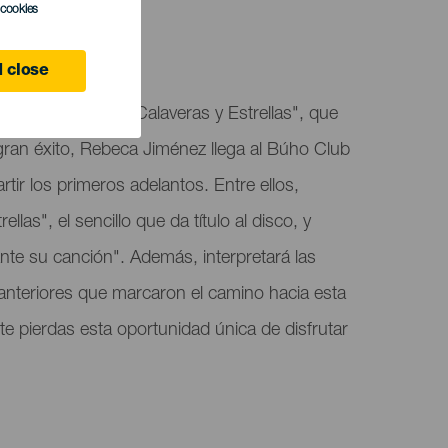
l cookies
 Laguna
 close
u nuevo trabajo "Calaveras y Estrellas", que
gran éxito, Rebeca Jiménez llega al Búho Club
ir los primeros adelantos. Entre ellos,
llas", el sencillo que da título al disco, y
ante su canción". Además, interpretará las
anteriores que marcaron el camino hacia esta
te pierdas esta oportunidad única de disfrutar