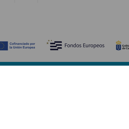
Descubre
I
Bodas
Costa y playa
A
Cruceros
Cultura
Có