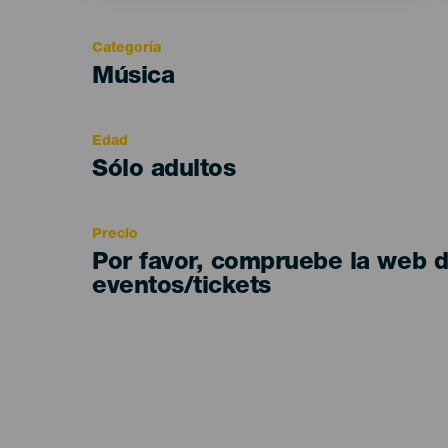
Categoría
Categoría
Música
del
evento
Edad
Edad
Sólo adultos
Recomendada
Precio
Por favor, compruebe la web 
eventos/tickets