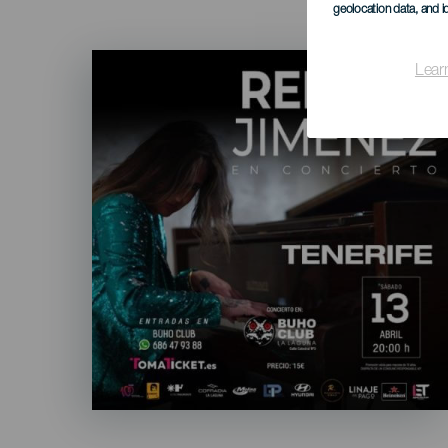
geolocation data, and i
Imagen
Lear
Listado