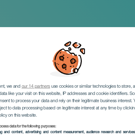
iménez
ent, we and
our 14 partners
use cookies or similar technologies to store,
ata like your visit on this website, IP addresses and cookie identifiers. 
onsent to process your data and rely on their legitimate business interest
ject to data processing based on legitimate interest at any time by click
olicy on this website.
ocess data for the following purposes:
EVENTO PASADO
ing and content, advertising and content measurement, audience research and service