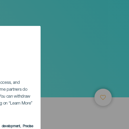
 access, and
Some partners do
. You can withdraw
ing on “Learn More”
s development
, Precise