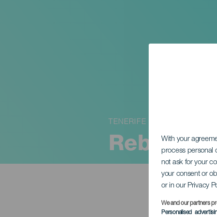
TENERIFE
Rebeca J
With your agreem
process personal d
not ask for your c
your consent or ob
or in our Privacy P
We and our partners pr
Personalised advertis