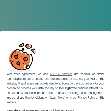
With your agreement, we and
our 14 partners
use cookies or similar
technologies to store, access, and process personal data like your visit on this
website, IP addresses and cookie identifiers. Some partners do not ask for your
consent to process your data and rely on their legitimate business interest. You
TENERIFE
can withdraw your consent or object to data processing based on legitimate
Pompa: Concierto para
interest at any time by clicking on “Learn More” or in our Privacy Policy on this
primeras infancias
website.
We and our partners process data for the following purposes: