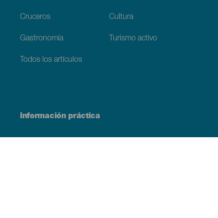
Cruceros
Cultura
Gastronomía
Turismo activo
Todos los artículos
Información práctica
Agenda
Clima
Cómo llegar
Dónde comer
Dónde dormir
El archipiélago
Compromiso con la sostenibilidad
Servicios