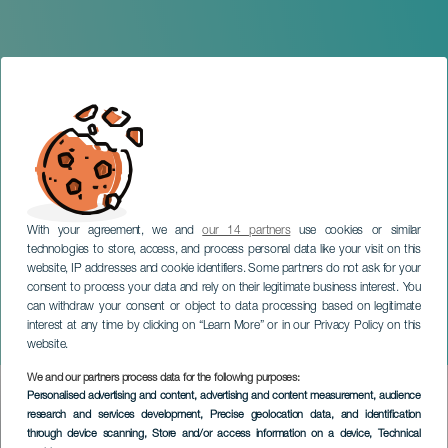
With your agreement, we and
our 14 partners
use cookies or similar
technologies to store, access, and process personal data like your visit on this
website, IP addresses and cookie identifiers. Some partners do not ask for your
consent to process your data and rely on their legitimate business interest. You
TENERIFE
can withdraw your consent or object to data processing based on legitimate
Poco (o alguien dirá que
interest at any time by clicking on “Learn More” or in our Privacy Policy on this
nos equivocamos)
website.
We and our partners process data for the following purposes:
Imagen
Personalised advertising and content, advertising and content measurement, audience
Listado
research and services development
, Precise geolocation data, and identification
through device scanning
, Store and/or access information on a device
, Technical