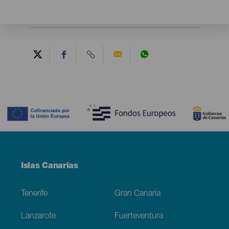
Contenido
Menú
Islas Canarias
Footer
Tenerife
Gran Canaria
Lanzarote
Fuerteventura