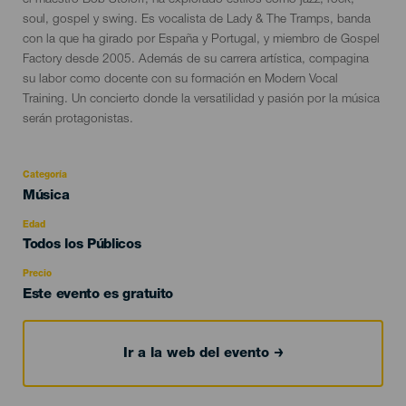
el maestro Bob Stoloff, ha explorado estilos como jazz, rock,
soul, gospel y swing. Es vocalista de Lady & The Tramps, banda
con la que ha girado por España y Portugal, y miembro de Gospel
Factory desde 2005. Además de su carrera artística, compagina
su labor como docente con su formación en Modern Vocal
Training. Un concierto donde la versatilidad y pasión por la música
serán protagonistas.
Categoría
Categoría
Música
del
evento
Edad
Edad
Todos los Públicos
Recomendada
Precio
Este evento es gratuito
Ir a la web del evento