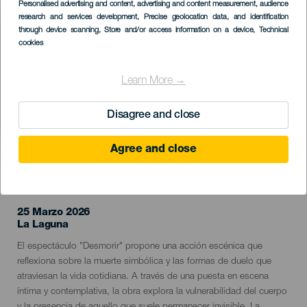
Imagen
Personalised advertising and content, advertising and content measurement, audience
Listado
research and services development
, Precise geolocation data, and identification
through device scanning
, Store and/or access information on a device
, Technical
cookies
Learn More →
Disagree and close
Agree and close
EVENTO PASADO
25 Marzo 2026
Localidad
La Laguna
Descripción
El espectáculo "Desmorir" propone una acción escénica que
del
reflexiona sobre la muerte simbólica y las formas de duelo que
evento
atraviesan la vida cotidiana. A través de una puesta en escena
íntima y contemplativa, la obra explora la vulnerabilidad del cuerpo