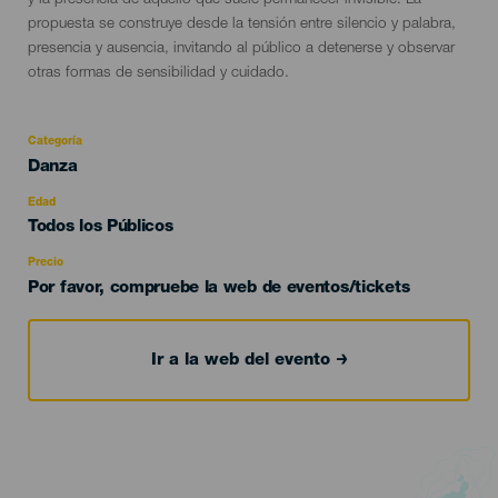
y la presencia de aquello que suele permanecer invisible. La
propuesta se construye desde la tensión entre silencio y palabra,
presencia y ausencia, invitando al público a detenerse y observar
otras formas de sensibilidad y cuidado.
Categoría
Categoría
Danza
del
evento
Edad
Edad
Todos los Públicos
Recomendada
Precio
Por favor, compruebe la web de eventos/tickets
Ir a la web del evento