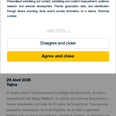
Imagen
Personalised advertising and content, advertising and content measurement, audience
Listado
research and services development
, Precise geolocation data, and identification
through device scanning
, Store and/or access information on a device
, Technical
cookies
Learn More →
Disagree and close
Agree and close
EVENTO PASADO
26 Abril 2025
Localidad
Tejina
Descripción
El Teatro Unión Tejina presenta La Magia del Mochuelo, el nuevo
del
espectáculo del Mago Malbert, un artista que fusiona ilusionismo y
evento
humor irreverente con más de 20 años de trayectoria. Tras recorrer
pequeños escenarios de toda España, da el salto a grandes