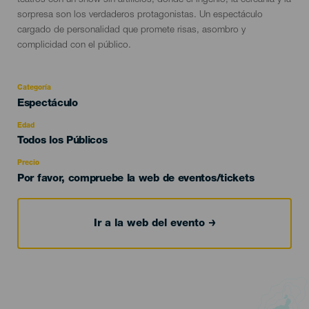
teatros con un show sin artificios, donde el ingenio, la cercanía y la
sorpresa son los verdaderos protagonistas. Un espectáculo
cargado de personalidad que promete risas, asombro y
complicidad con el público.
Categoría
Categoría
Espectáculo
del
evento
Edad
Edad
Todos los Públicos
Recomendada
Precio
Por favor, compruebe la web de eventos/tickets
Ir a la web del evento