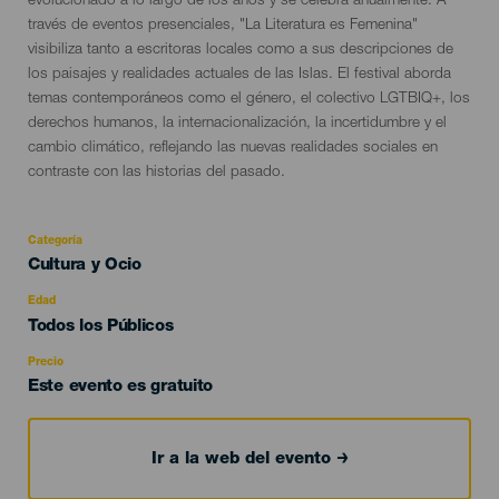
evolucionado a lo largo de los años y se celebra anualmente. A
través de eventos presenciales, "La Literatura es Femenina"
visibiliza tanto a escritoras locales como a sus descripciones de
los paisajes y realidades actuales de las Islas. El festival aborda
temas contemporáneos como el género, el colectivo LGTBIQ+, los
derechos humanos, la internacionalización, la incertidumbre y el
cambio climático, reflejando las nuevas realidades sociales en
contraste con las historias del pasado.
Categoría
Categoría
Cultura y Ocio
del
evento
Edad
Edad
Todos los Públicos
Recomendada
Precio
Este evento es gratuito
Ir a la web del evento