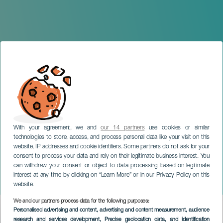
With your agreement, we and
our 14 partners
use cookies or similar
technologies to store, access, and process personal data like your visit on this
website, IP addresses and cookie identifiers. Some partners do not ask for your
consent to process your data and rely on their legitimate business interest. You
TENERIFE
can withdraw your consent or object to data processing based on legitimate
Génesis de Jesús en
interest at any time by clicking on “Learn More” or in our Privacy Policy on this
concierto
website.
We and our partners process data for the following purposes:
Imagen
Personalised advertising and content, advertising and content measurement, audience
Listado
research and services development
, Precise geolocation data, and identification