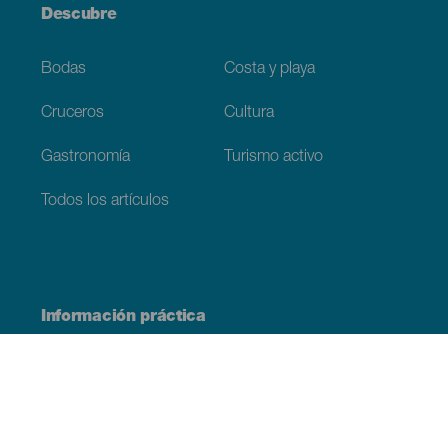
Descubre
Bodas
Costa y playa
Cruceros
Cultura
Gastronomía
Turismo activo
Todos los artículos
Información práctica
Agenda
Clima
Cómo llegar
Dónde comer