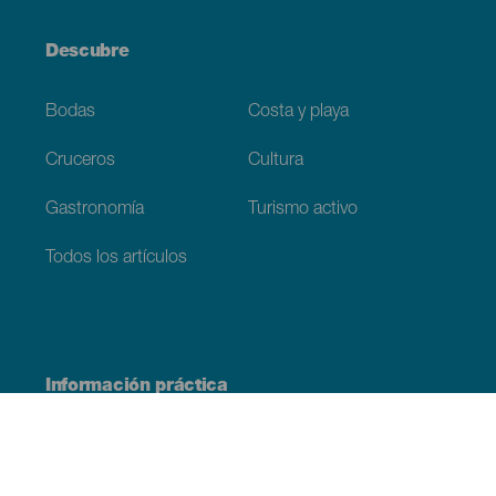
Descubre
Bodas
Costa y playa
Cruceros
Cultura
Gastronomía
Turismo activo
Todos los artículos
Información práctica
Agenda
Clima
Cómo llegar
Dónde comer