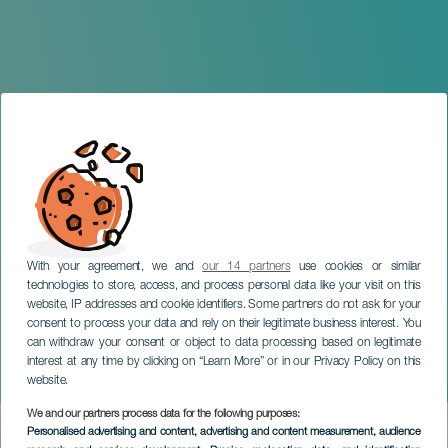
With your agreement, we and
our 14 partners
use cookies or similar
technologies to store, access, and process personal data like your visit on this
website, IP addresses and cookie identifiers. Some partners do not ask for your
consent to process your data and rely on their legitimate business interest. You
TENERIFE
can withdraw your consent or object to data processing based on legitimate
Fidel Galbán: Cuentos
interest at any time by clicking on “Learn More” or in our Privacy Policy on this
Cantados
website.
We and our partners process data for the following purposes:
Imagen
Personalised advertising and content, advertising and content measurement, audience
Listado