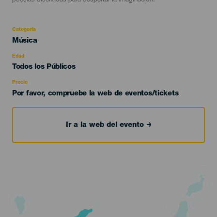
poesías diseñadas para despertar la imaginación.
Categoría
Categoría
Música
del
evento
Edad
Edad
Todos los Públicos
Recomendada
Precio
Por favor, compruebe la web de eventos/tickets
Ir a la web del evento