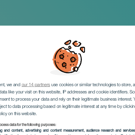
tet: Ensemble de v
ent, we and
our 14 partners
use cookies or similar technologies to store,
ata like your visit on this website, IP addresses and cookie identifiers. 
onsent to process your data and rely on their legitimate business interest
ject to data processing based on legitimate interest at any time by click
olicy on this website.
ocess data for the following purposes:
EVENTO PASADO
ing and content, advertising and content measurement, audience research and service