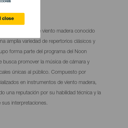
l cookies
 close
acado ensemble de viento madera conocido
na amplia variedad de repertorios clásicos y
upo forma parte del programa del Noon
e busca promover la música de cámara y
icales únicas al público. Compuesto por
ializados en instrumentos de viento madera,
 una reputación por su habilidad técnica y la
 sus interpretaciones.