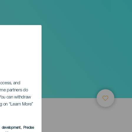
iento
 access, and
Some partners do
. You can withdraw
ing on “Learn More”
s development
, Precise