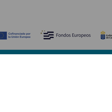
Descubre
I
Bodas
Costa y playa
A
Cruceros
Cultura
Có
Gastronomía
Turismo activo
Dó