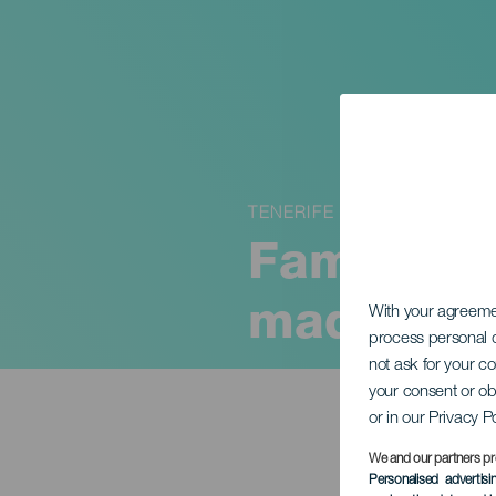
TENERIFE
Fama Quar
madera
With your agreem
process personal d
not ask for your c
your consent or ob
or in our Privacy P
We and our partners pr
Personalised advertis