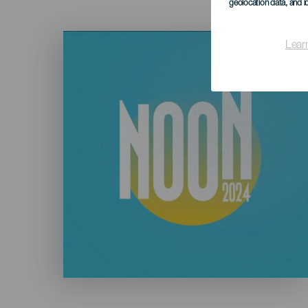
geolocation data, and i
Imagen
Lear
Listado