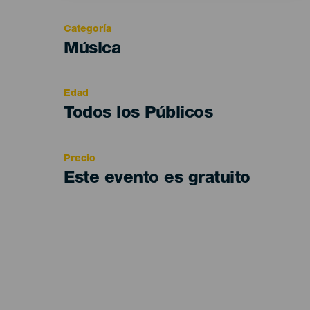
Categoría
Categoría
Música
del
evento
Edad
Edad
Todos los Públicos
Recomendada
Precio
Este evento es gratuito