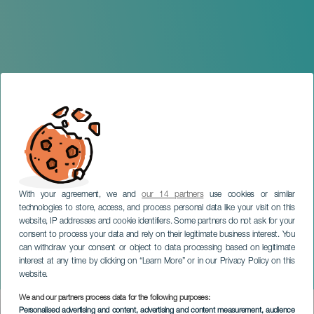
With your agreement, we and
our 14 partners
use cookies or similar
technologies to store, access, and process personal data like your visit on this
TENERIFE
website, IP addresses and cookie identifiers. Some partners do not ask for your
consent to process your data and rely on their legitimate business interest. You
Exposición temporal: Más
can withdraw your consent or object to data processing based on legitimate
Caras. El Testigo de los
interest at any time by clicking on “Learn More” or in our Privacy Policy on this
espíritus
website.
We and our partners process data for the following purposes:
Imagen
Personalised advertising and content, advertising and content measurement, audience