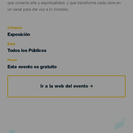
que conecta arte y espiritualidad, y que transforma cada obra en
un canal para dar voz a lo invisible.
Categoría
Categoría
Exposición
del
evento
Edad
Edad
Todos los Públicos
Recomendada
Precio
Este evento es gratuito
Ir a la web del evento