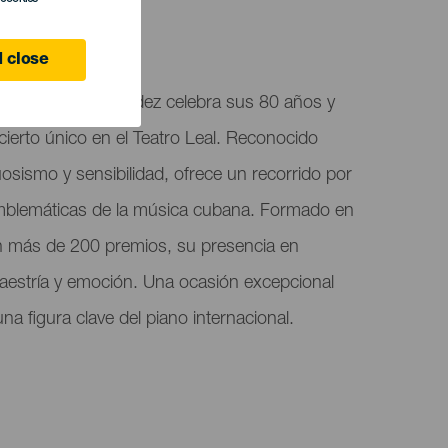
5
 close
ubano Frank Fernández celebra sus 80 años y
ierto único en el Teatro Leal. Reconocido
osismo y sensibilidad, ofrece un recorrido por
emblemáticas de la música cubana. Formado en
 más de 200 premios, su presencia en
estría y emoción. Una ocasión excepcional
una figura clave del piano internacional.