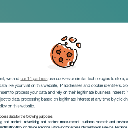
 Frank Fernández
ent, we and
our 14 partners
use cookies or similar technologies to store,
ata like your visit on this website, IP addresses and cookie identifiers. 
onsent to process your data and rely on their legitimate business interest
ject to data processing based on legitimate interest at any time by click
olicy on this website.
ocess data for the following purposes:
EVENTO PASADO
ing and content, advertising and content measurement, audience research and service
dentification through device scanning
, Store and/or access information on a device
, Technica