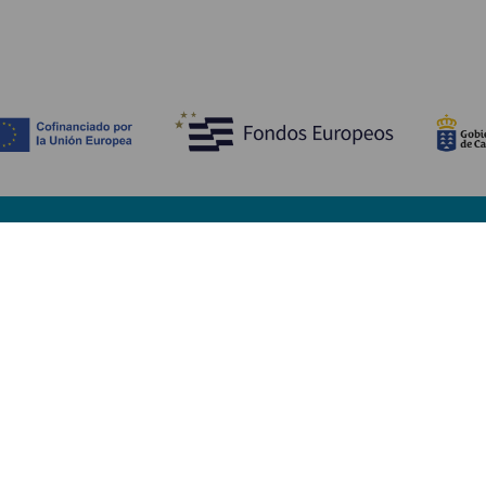
Descubre
I
Bodas
Costa y playa
A
Cruceros
Cultura
Có
Gastronomía
Turismo activo
Dó