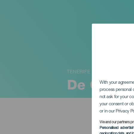
TENERIFE
De Cuba:
With your agreem
process personal d
not ask for your c
your consent or ob
or in our Privacy P
We and our partners pr
Personalised advertis
geolocation data, and i