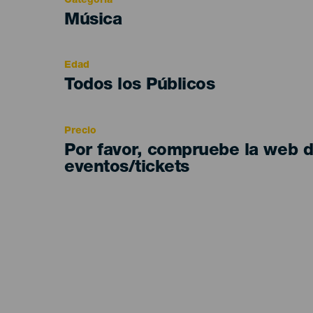
Categoría
Categoría
Música
del
evento
Edad
Edad
Todos los Públicos
Recomendada
Precio
Por favor, compruebe la web 
eventos/tickets