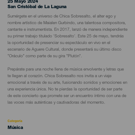
25 Mayo 2024
Localidad
San Cristóbal de La Laguna
Descripción
Sumérgete en el universo de Chica Sobresalto, el alter ego y
del
nombre artístico de Maialen Gurbindo, una talentosa compositora,
evento
cantante e instrumentista. En 2017, lanzó de manera independiente
su primer trabajo titulado 'Sobresalto'. Este 25 de mayo, tendrás
la oportunidad de presenciar su espectáculo en vivo en el
escenario de Aguere Cultural, donde presentará su último disco
"Oráculo" como parte de su gira "Plutón".
Prepárate para una noche llena de música envolvente y letras que
te llegan al corazón. Chica Sobresalto nos invita a un viaje
emocional a través de su arte, fusionando sonidos y emociones en
una experiencia única. No te pierdas la oportunidad de ser parte
de este concierto que promete ser un encuentro íntimo con una de
las voces más auténticas y cautivadoras del momento.
Categoría
Categoría
Música
del