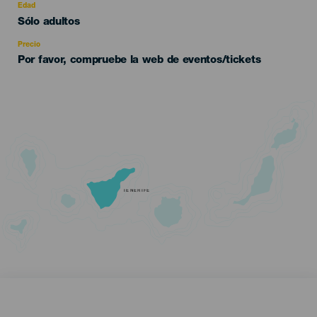
evento
Edad
Edad
Sólo adultos
Recomendada
Precio
Por favor, compruebe la web de eventos/tickets
TENERIFE