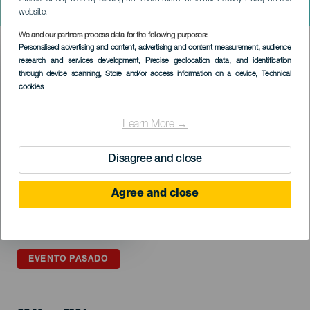
Chica Sobresalto
website.
We and our partners process data for the following purposes:
Imagen
Personalised advertising and content, advertising and content measurement, audience
Listado
research and services development
, Precise geolocation data, and identification
through device scanning
, Store and/or access information on a device
, Technical
cookies
Learn More →
Disagree and close
Agree and close
EVENTO PASADO