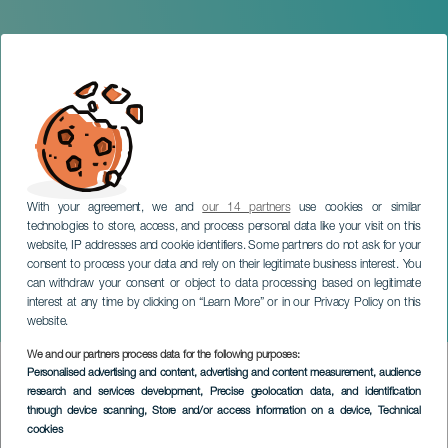
With your agreement, we and
our 14 partners
use cookies or similar
technologies to store, access, and process personal data like your visit on this
website, IP addresses and cookie identifiers. Some partners do not ask for your
consent to process your data and rely on their legitimate business interest. You
TENERIFE
can withdraw your consent or object to data processing based on legitimate
Carrera de montaña Guía
interest at any time by clicking on “Learn More” or in our Privacy Policy on this
de Isora
website.
We and our partners process data for the following purposes:
Imagen
Personalised advertising and content, advertising and content measurement, audience
Listado
research and services development
, Precise geolocation data, and identification
through device scanning
, Store and/or access information on a device
, Technical
cookies