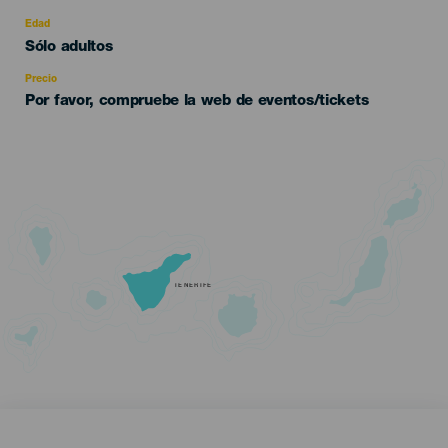
del
evento
Edad
Edad
Sólo adultos
Recomendada
Precio
Por favor, compruebe la web de eventos/tickets
TENERIFE