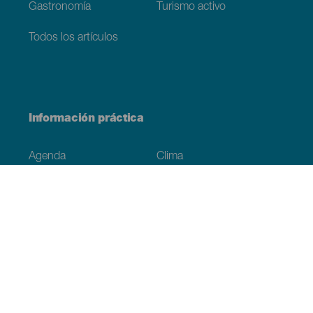
Gastronomía
Turismo activo
Todos los artículos
Información práctica
Agenda
Clima
Cómo llegar
Dónde comer
Dónde dormir
El archipiélago
Compromiso con la sostenibilidad
Servicios
Simulacro, podcast de ficción