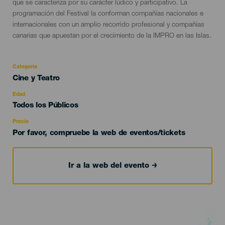
evento
que se caracteriza por su carácter lúdico y participativo. La
programación del Festival la conforman compañías nacionales e
internacionales con un amplio recorrido profesional y compañías
canarias que apuestan por el crecimiento de la IMPRO en las Islas.
Categoría
Categoría
Cine y Teatro
del
evento
Edad
Edad
Todos los Públicos
Recomendada
Precio
Por favor, compruebe la web de eventos/tickets
Ir a la web del evento