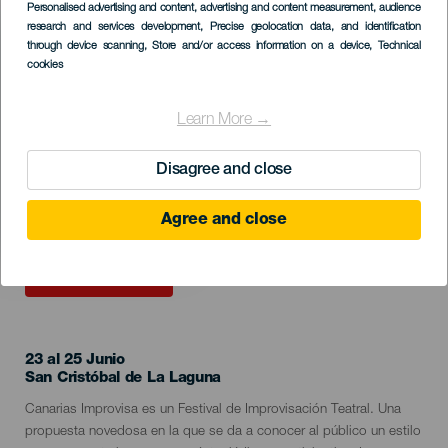
Imagen
Personalised advertising and content, advertising and content measurement, audience
Listado
research and services development
, Precise geolocation data, and identification
through device scanning
, Store and/or access information on a device
, Technical
cookies
Learn More →
Disagree and close
Agree and close
EVENTO PASADO
23 al 25 Junio
Localidad
San Cristóbal de La Laguna
Descripción
Canarias Improvisa es un Festival de Improvisación Teatral. Una
del
propuesta novedosa en la que se da a conocer al público un estilo