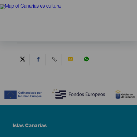
Contenido
Menú
Islas Canarias
Footer