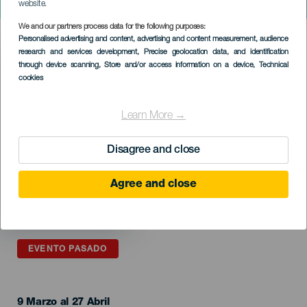
Canarias es cultura
website.
We and our partners process data for the following purposes:
Imagen
Personalised advertising and content, advertising and content measurement, audience
Listado
research and services development
, Precise geolocation data, and identification
through device scanning
, Store and/or access information on a device
, Technical
cookies
Learn More →
Disagree and close
Agree and close
EVENTO PASADO
9 Marzo al 27 Abril