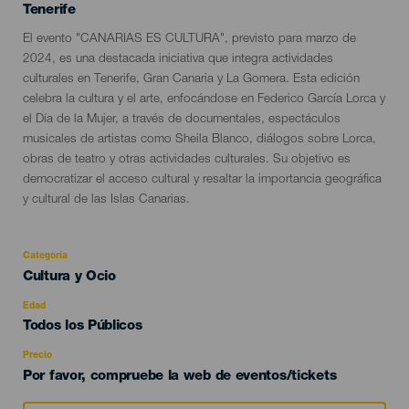
Islas
Tenerife
Descripción
El evento "CANARIAS ES CULTURA", previsto para marzo de
del
2024, es una destacada iniciativa que integra actividades
evento
culturales en Tenerife, Gran Canaria y La Gomera. Esta edición
celebra la cultura y el arte, enfocándose en Federico García Lorca y
el Día de la Mujer, a través de documentales, espectáculos
musicales de artistas como Sheila Blanco, diálogos sobre Lorca,
obras de teatro y otras actividades culturales. Su objetivo es
democratizar el acceso cultural y resaltar la importancia geográfica
y cultural de las Islas Canarias.
Categoría
Categoría
Cultura y Ocio
del
evento
Edad
Edad
Todos los Públicos
Recomendada
Precio
Por favor, compruebe la web de eventos/tickets