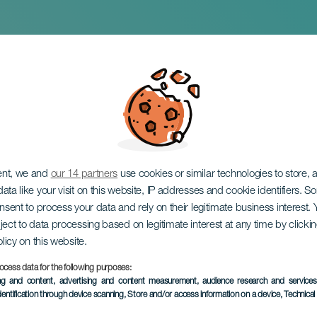
Sol " La Caña"
ent, we and
our 14 partners
use cookies or similar technologies to store,
ata like your visit on this website, IP addresses and cookie identifiers. 
onsent to process your data and rely on their legitimate business interest
ject to data processing based on legitimate interest at any time by click
olicy on this website.
ocess data for the following purposes:
EVENTO PASADO
ing and content, advertising and content measurement, audience research and service
dentification through device scanning
, Store and/or access information on a device
, Technica
30 Abril 2026