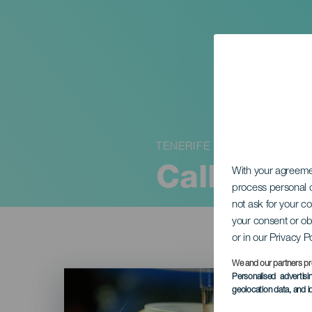
TENERIFE
Calle El 
With your agreem
process personal d
not ask for your c
your consent or ob
or in our Privacy P
We and our partners pr
Imagen
Personalised advertis
Listado
geolocation data, and i