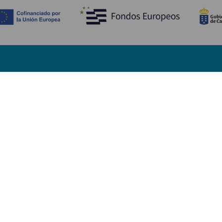
Descubre
I
Bodas
Costa y playa
A
Cruceros
Cultura
Có
Gastronomía
Turismo activo
Dó
Todos los artículos