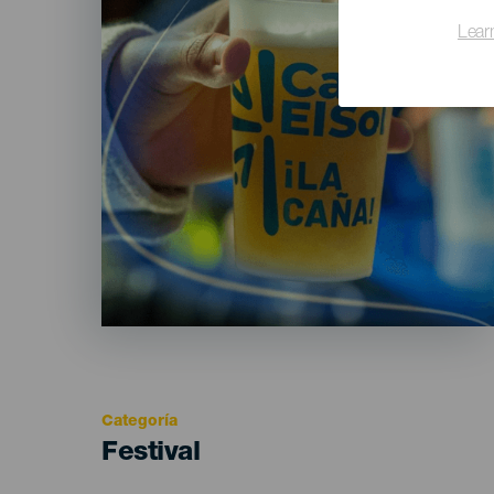
Lear
Categoría
Categoría
Festival
del