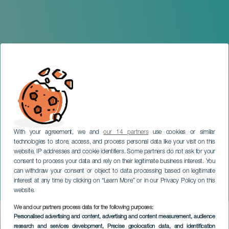
With your agreement, we and
our 14 partners
use cookies or similar
technologies to store, access, and process personal data like your visit on this
website, IP addresses and cookie identifiers. Some partners do not ask for your
consent to process your data and rely on their legitimate business interest. You
TENERIFE
can withdraw your consent or object to data processing based on legitimate
9º Salón Gastronómico de
interest at any time by clicking on “Learn More” or in our Privacy Policy on this
Canarias - GastroCanarias
website.
We and our partners process data for the following purposes:
Imagen
Personalised advertising and content, advertising and content measurement, audience
Listado
research and services development
, Precise geolocation data, and identification