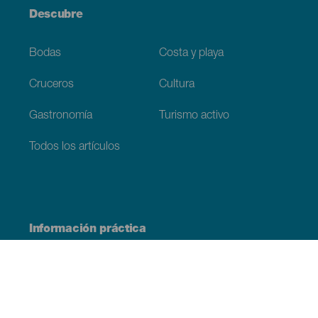
Descubre
Bodas
Costa y playa
Cruceros
Cultura
Gastronomía
Turismo activo
Todos los artículos
Información práctica
Agenda
Clima
Cómo llegar
Dónde comer