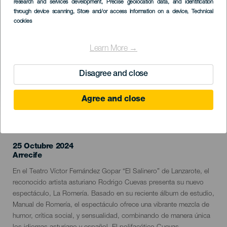
research and services development
, Precise geolocation data, and identification
through device scanning
, Store and/or access information on a device
, Technical
cookies
Learn More →
Disagree and close
Agree and close
EVENTO PASADO
25 Octubre 2024
Localidad
Arrecife
Descripción
En el Teatro Víctor Fernández Gopar “El Salinero” de Lanzarote, el
del
reconocido artista asturiano Rodrigo Cuevas presenta su nuevo
evento
espectáculo, La Romería. Basado en su reciente álbum de estudio,
Manual de Romería, el espectáculo ofrece una vibrante mezcla de
humor, crítica social, y sensualidad, combinando de manera única