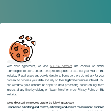
With your agreement, we and
our 14 partners
use cookies or similar
technologies to store, access, and process personal data like your visit on this
website, IP addresses and cookie identifiers. Some partners do not ask for your
consent to process your data and rely on their legitimate business interest. You
LANZAROTE
can withdraw your consent or object to data processing based on legitimate
Rodrigo Cuevas en
interest at any time by clicking on “Learn More” or in our Privacy Policy on this
concierto
website.
We and our partners process data for the following purposes:
Imagen
Personalised advertising and content, advertising and content measurement, audience
Listado