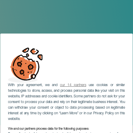
With your agreement, we and
our 14 partners
use cookies or similar
technologies to store, access, and process personal data like your visit on this
website, IP addresses and cookie identifiers. Some partners do not ask for your
consent to process your data and rely on their legitimate business interest. You
LANZAROTE
can withdraw your consent or object to data processing based on legitimate
Pedro Pastor. Las últimas
interest at any time by clicking on “Learn More” or in our Privacy Policy on this
vueltas Tour. Lanzarote
website.
We and our partners process data for the following purposes: