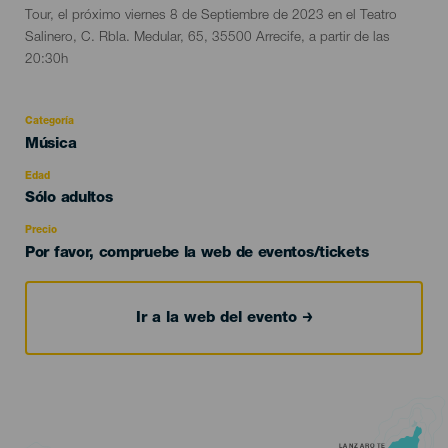
del
Tour, el próximo viernes 8 de Septiembre de 2023 en el Teatro
evento
Salinero, C. Rbla. Medular, 65, 35500 Arrecife, a partir de las
20:30h
Categoría
Categoría
Música
del
evento
Edad
Edad
Sólo adultos
Recomendada
Precio
Por favor, compruebe la web de eventos/tickets
Ir a la web del evento
LANZAROTE