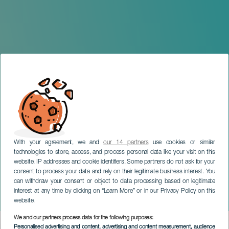
With your agreement, we and
our 14 partners
use cookies or similar
technologies to store, access, and process personal data like your visit on this
website, IP addresses and cookie identifiers. Some partners do not ask for your
consent to process your data and rely on their legitimate business interest. You
can withdraw your consent or object to data processing based on legitimate
LANZAROTE
interest at any time by clicking on “Learn More” or in our Privacy Policy on this
Muñique Cross Trail
website.
We and our partners process data for the following purposes:
Imagen
Personalised advertising and content, advertising and content measurement, audience