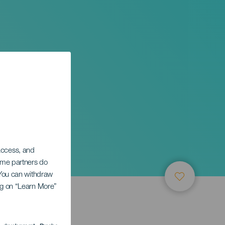
 access, and
Some partners do
. You can withdraw
ing on “Learn More”