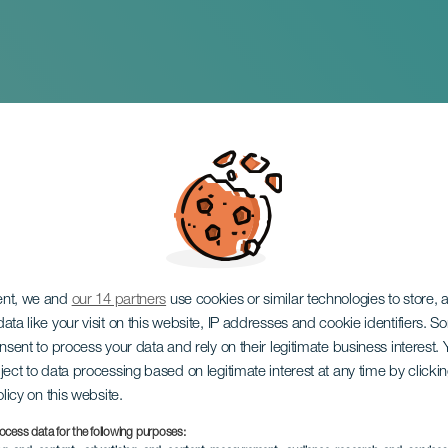
Timplistas
ent, we and
our 14 partners
use cookies or similar technologies to store,
ata like your visit on this website, IP addresses and cookie identifiers. 
onsent to process your data and rely on their legitimate business interest
ject to data processing based on legitimate interest at any time by click
olicy on this website.
ocess data for the following purposes: