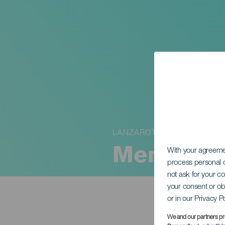
LANZAROTE
Menudos 
With your agreem
process personal d
not ask for your c
your consent or ob
or in our Privacy P
We and our partners pr