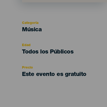
Categoría
Categoría
Música
del
evento
Edad
Edad
Todos los Públicos
Recomendada
Precio
Este evento es gratuito