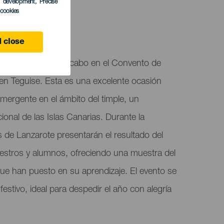
s development
, Precise
l cookies
 close
stas" se llevará a cabo en el Convento de
n Teguise. Esta es una excelente ocasión
emergente en el ámbito del timple, un
ional de las Islas Canarias. Durante la
s de Lanzarote presentarán el resultado del
aestros y alumnos, ofreciendo una muestra del
que han puesto en su aprendizaje. El evento se
estivo, ideal para despedir el año con alegría