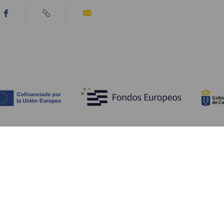
Descubre
I
Bodas
Costa y playa
A