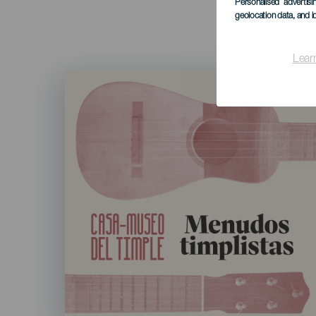
Personalised advertis
geolocation data, and i
Lear
Imagen
Listado