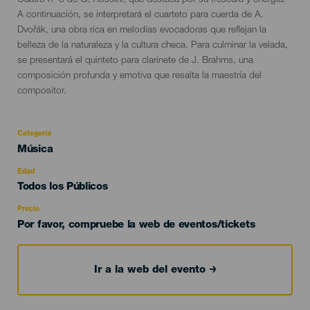
Cuatro nº 3 de G. Rossini, que destaca por su frescura y energía.
A continuación, se interpretará el cuarteto para cuerda de A.
Dvořák, una obra rica en melodías evocadoras que reflejan la
belleza de la naturaleza y la cultura checa. Para culminar la velada,
se presentará el quinteto para clarinete de J. Brahms, una
composición profunda y emotiva que resalta la maestría del
compositor.
Categoría
Categoría
Música
del
evento
Edad
Edad
Todos los Públicos
Recomendada
Precio
Por favor, compruebe la web de eventos/tickets
Ir a la web del evento