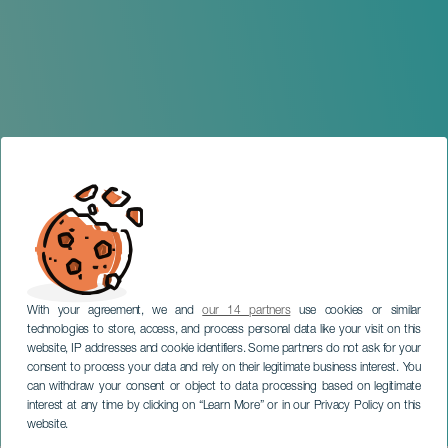
With your agreement, we and
our 14 partners
use cookies or similar
technologies to store, access, and process personal data like your visit on this
website, IP addresses and cookie identifiers. Some partners do not ask for your
consent to process your data and rely on their legitimate business interest. You
LANZAROTE
can withdraw your consent or object to data processing based on legitimate
Ensemble Nasmé &
interest at any time by clicking on “Learn More” or in our Privacy Policy on this
Michael BarenBoim
website.