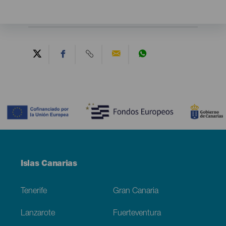
Contenido
Menú
Islas Canarias
Footer
Tenerife
Gran Canaria
Lanzarote
Fuerteventura