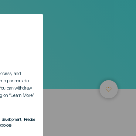
 access, and
Some partners do
. You can withdraw
ing on “Learn More”
s development
, Precise
l cookies