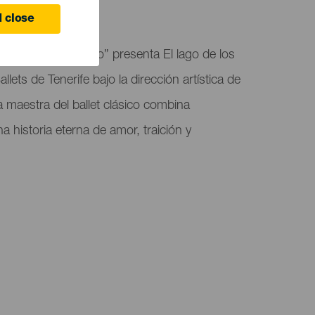
 close
 Gopar “El Salinero” presenta El lago de los
llets de Tenerife bajo la dirección artística de
 maestra del ballet clásico combina
a historia eterna de amor, traición y