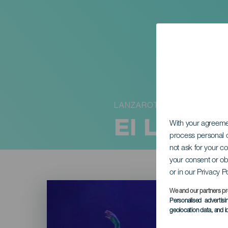
LANZAROTE
El Lago d
With your agreem
process personal d
not ask for your c
your consent or ob
or in our Privacy P
Imagen
Listado
We and our partners pr
Personalised advertis
geolocation data, and i