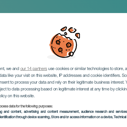
e los Cisnes
ent, we and
our 14 partners
use cookies or similar technologies to store,
ata like your visit on this website, IP addresses and cookie identifiers. 
onsent to process your data and rely on their legitimate business interest
ject to data processing based on legitimate interest at any time by click
olicy on this website.
ocess data for the following purposes:
ing and content, advertising and content measurement, audience research and service
EVENTO PASADO
dentification through device scanning
, Store and/or access information on a device
, Technica