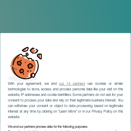
With your agreement, we and
our 14 partners
use cookies or similar
technologies to store, access, and process personal data like your visit on this
website, IP addresses and cookie identifiers. Some partners do not ask for your
consent to process your data and rely on their legitimate business interest. You
LANZAROTE
can withdraw your consent or object to data processing based on legitimate
Concierto de cuartetos de
interest at any time by clicking on “Learn More” or in our Privacy Policy on this
fagotes
website.
We and our partners process data for the following purposes: