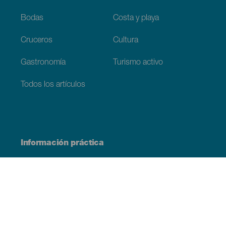
Bodas
Costa y playa
Cruceros
Cultura
Gastronomía
Turismo activo
Todos los artículos
Información práctica
Agenda
Clima
Cómo llegar
Dónde comer
Dónde dormir
El archipiélago