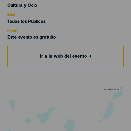
Categoría
Cultura y Ocio
del
evento
Edad
Edad
Todos los Públicos
Recomendada
Precio
Este evento es gratuito
Ir a la web del evento
LA GRACIOSA