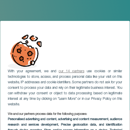
With your agreement, we and
our 14 partners
use cookies or similar
technologies to store, access, and process personal data like your visit on this
website, IP addresses and cookie identifiers. Some partners do not ask for your
consent to process your data and rely on their legitimate business interest. You
can withdraw your consent or object to data processing based on legitimate
LA GRACIOSA
interest at any time by clicking on “Learn More” or in our Privacy Policy on this
Encuentros de Timple
website.
We and our partners process data for the following purposes:
Imagen
Personalised advertising and content, advertising and content measurement, audience
Listado
research and services development
, Precise geolocation data, and identification