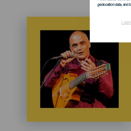
geolocation data, and i
Imagen
Lear
Listado