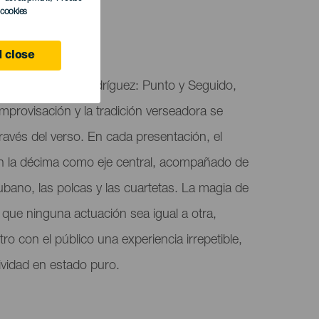
l cookies
 close
 presenta Yeray Rodríguez: Punto y Seguido,
mprovisación y la tradición verseadora se
través del verso. En cada presentación, el
n la décima como eje central, acompañado de
bano, las polcas y las cuartetas. La magia de
 que ninguna actuación sea igual a otra,
o con el público una experiencia irrepetible,
tividad en estado puro.