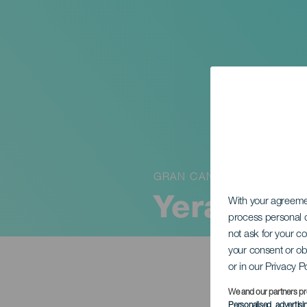
GRAN CANARIA
Yeray Rod
With your agreem
process personal d
not ask for your c
your consent or ob
or in our Privacy P
We and our partners pr
Personalised advertis