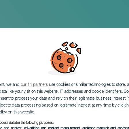
ríguez: Punto y seg
ent, we and
our 14 partners
use cookies or similar technologies to store,
ata like your visit on this website, IP addresses and cookie identifiers. 
onsent to process your data and rely on their legitimate business interest
ject to data processing based on legitimate interest at any time by click
olicy on this website.
ocess data for the following purposes:
EVENTO PASADO
ing and content, advertising and content measurement, audience research and service