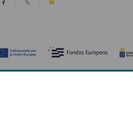
Descubre
I
Bodas
Costa y playa
A
Cruceros
Cultura
Có