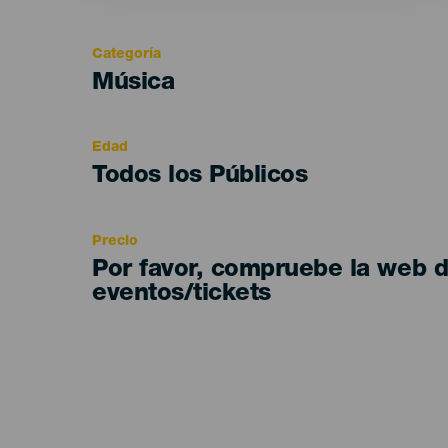
Categoría
Categoría
Música
del
evento
Edad
Edad
Todos los Públicos
Recomendada
Precio
Por favor, compruebe la web 
eventos/tickets