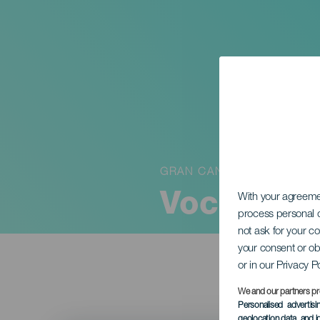
GRAN CANARIA
Vocal Sie
With your agreem
process personal d
not ask for your c
your consent or ob
or in our Privacy P
We and our partners pr
Personalised advertis
geolocation data, and i