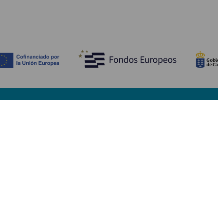
Descubre
I
Bodas
Costa y playa
A
Cruceros
Cultura
Có
Gastronomía
Turismo activo
Dó