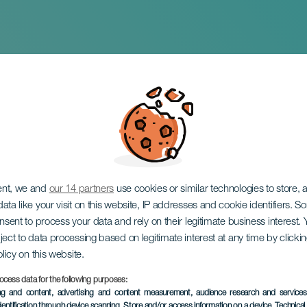
te en concierto
ent, we and
our 14 partners
use cookies or similar technologies to store,
ata like your visit on this website, IP addresses and cookie identifiers. 
onsent to process your data and rely on their legitimate business interest
ject to data processing based on legitimate interest at any time by click
olicy on this website.
ocess data for the following purposes:
EVENTO PASADO
ing and content, advertising and content measurement, audience research and service
dentification through device scanning
, Store and/or access information on a device
, Technica