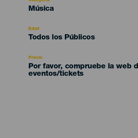
Categoría
Categoría
Música
del
evento
Edad
Edad
Todos los Públicos
Recomendada
Precio
Por favor, compruebe la web 
eventos/tickets