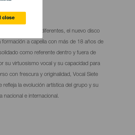
 Canaria
 close
enta Iguales pero diferentes, el nuevo disco
na formación a capella con más de 18 años de
solidado como referente dentro y fuera de
r su virtuosismo vocal y su capacidad para
rso con frescura y originalidad, Vocal Siete
refleja la evolución artística del grupo y su
 nacional e internacional.