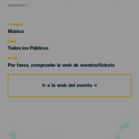
descanso."
Categoría
Categoría
Música
del
evento
Edad
Edad
Todos los Públicos
Recomendada
Precio
Por favor, compruebe la web de eventos/tickets
Ir a la web del evento