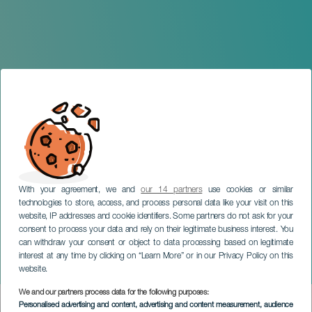
With your agreement, we and
our 14 partners
use cookies or similar
technologies to store, access, and process personal data like your visit on this
website, IP addresses and cookie identifiers. Some partners do not ask for your
consent to process your data and rely on their legitimate business interest. You
can withdraw your consent or object to data processing based on legitimate
GRAN CANARIA
interest at any time by clicking on “Learn More” or in our Privacy Policy on this
Vive La Salsa
website.
We and our partners process data for the following purposes:
Imagen
Personalised advertising and content, advertising and content measurement, audience