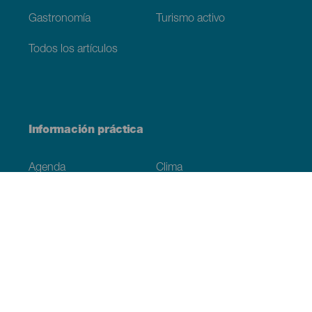
Gastronomía
Turismo activo
Todos los artículos
Información práctica
Agenda
Clima
Cómo llegar
Dónde comer
Dónde dormir
El archipiélago
Compromiso con la sostenibilidad
Servicios
Simulacro, podcast de ficción