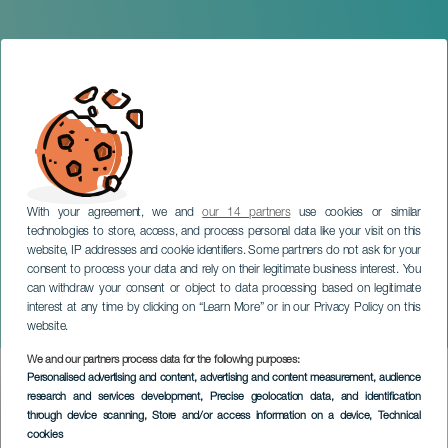
With your agreement, we and
our 14 partners
use cookies or similar
technologies to store, access, and process personal data like your visit on this
website, IP addresses and cookie identifiers. Some partners do not ask for your
consent to process your data and rely on their legitimate business interest. You
GRAN CANARIA
can withdraw your consent or object to data processing based on legitimate
Romería de San José y
interest at any time by clicking on “Learn More” or in our Privacy Policy on this
Virgen del Pino
website.
We and our partners process data for the following purposes:
Imagen
Personalised advertising and content, advertising and content measurement, audience
Listado
research and services development
, Precise geolocation data, and identification
through device scanning
, Store and/or access information on a device
, Technical
cookies