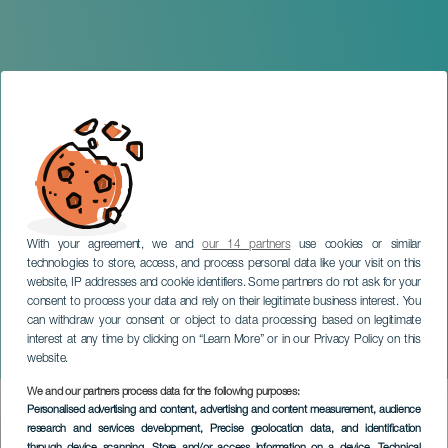
With your agreement, we and
our 14 partners
use cookies or similar
technologies to store, access, and process personal data like your visit on this
website, IP addresses and cookie identifiers. Some partners do not ask for your
consent to process your data and rely on their legitimate business interest. You
GRAN CANARIA
can withdraw your consent or object to data processing based on legitimate
Reggaeton Beach Festival.
interest at any time by clicking on “Learn More” or in our Privacy Policy on this
Gran Canaria
website.
We and our partners process data for the following purposes:
Imagen
Personalised advertising and content, advertising and content measurement, audience
Listado
research and services development
, Precise geolocation data, and identification