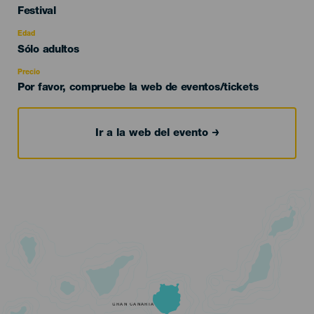
Categoría
Festival
del
evento
Edad
Edad
Sólo adultos
Recomendada
Precio
Por favor, compruebe la web de eventos/tickets
Ir a la web del evento
GRAN CANARIA