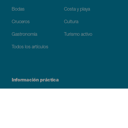
Bodas
Costa y playa
Cruceros
Cultura
Gastronomía
Turismo activo
Todos los artículos
Información práctica
Agenda
Clima
Cómo llegar
Dónde comer
Dónde dormir
El archipiélago