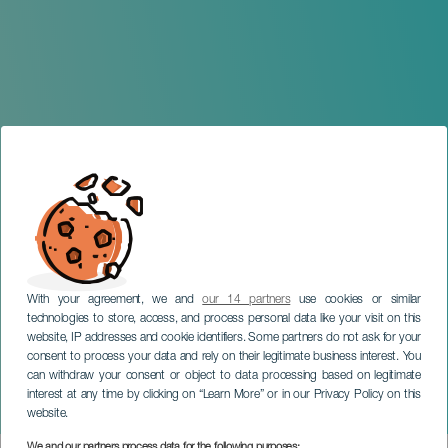
With your agreement, we and
our 14 partners
use cookies or similar
GRAN CANARIA
technologies to store, access, and process personal data like your visit on this
Perinké Big Band &
website, IP addresses and cookie identifiers. Some partners do not ask for your
consent to process your data and rely on their legitimate business interest. You
Adédèjì - Festival
can withdraw your consent or object to data processing based on legitimate
Internacional Canarias
interest at any time by clicking on “Learn More” or in our Privacy Policy on this
Jazz y Más
website.
We and our partners process data for the following purposes: