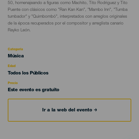
50, homenajeando a figuras como Machito, Tito Rodriguez y Tito
Puente con clásicos como "Ran Kan Kan", "Mambo Inn", "Tumba
tumbador" y "Quimbombó", interpretados con arreglos originales
de la época recuperados por el compositor y arreglista canario
Rayko León.
Categoría
Categoría
Música
del
evento
Edad
Edad
Todos los Públicos
Recomendada
Precio
Este evento es gratuito
Ir a la web del evento