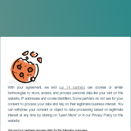
With your agreement, we and
our 14 partners
use cookies or similar
technologies to store, access, and process personal data like your visit on this
website, IP addresses and cookie identifiers. Some partners do not ask for your
consent to process your data and rely on their legitimate business interest. You
GRAN CANARIA
can withdraw your consent or object to data processing based on legitimate
Manual para armar un
interest at any time by clicking on “Learn More” or in our Privacy Policy on this
sueño
website.
We and our partners process data for the following purposes: