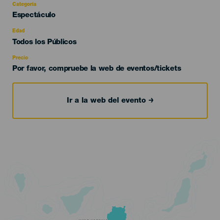
Categoría
Categoría
Espectáculo
del
evento
Edad
Edad
Todos los Públicos
Recomendada
Precio
Por favor, compruebe la web de eventos/tickets
Ir a la web del evento