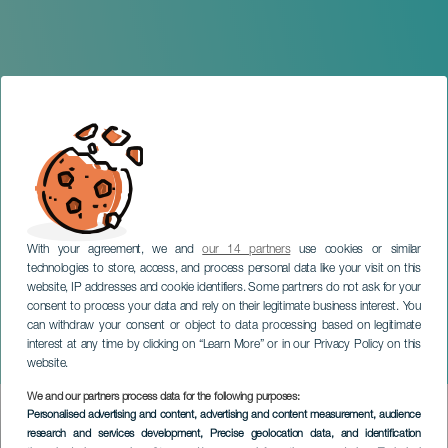
With your agreement, we and
our 14 partners
use cookies or similar
technologies to store, access, and process personal data like your visit on this
website, IP addresses and cookie identifiers. Some partners do not ask for your
consent to process your data and rely on their legitimate business interest. You
GRAN CANARIA
can withdraw your consent or object to data processing based on legitimate
Las guerras de nuestros
interest at any time by clicking on “Learn More” or in our Privacy Policy on this
antepasados
website.
We and our partners process data for the following purposes:
Imagen
Personalised advertising and content, advertising and content measurement, audience
Listado
research and services development
, Precise geolocation data, and identification