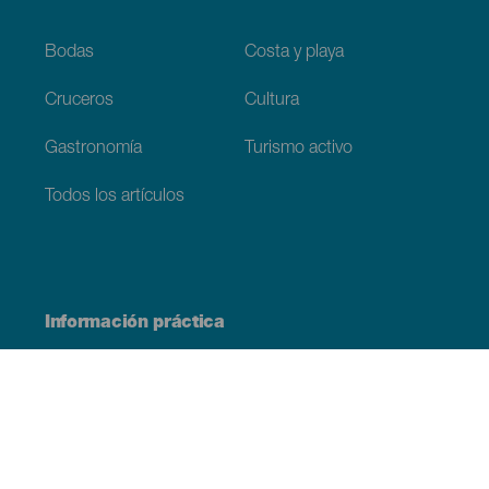
Bodas
Costa y playa
Cruceros
Cultura
Gastronomía
Turismo activo
Todos los artículos
Información práctica
Agenda
Clima
Cómo llegar
Dónde comer
Dónde dormir
El archipiélago