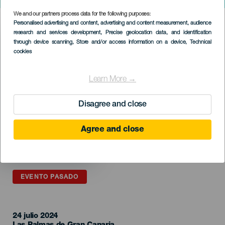
Sinfónico en Gran Canaria
We and our partners process data for the following purposes:
Imagen
Personalised advertising and content, advertising and content measurement, audience
Listado
research and services development
, Precise geolocation data, and identification
through device scanning
, Store and/or access information on a device
, Technical
cookies
Learn More →
Disagree and close
Agree and close
EVENTO PASADO
24 julio 2024
Localidad