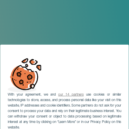
With your agreement, we and
our 14 partners
use cookies or similar
technologies to store, access, and process personal data like your visit on this
GRAN CANARIA
website, IP addresses and cookie identifiers. Some partners do not ask for your
consent to process your data and rely on their legitimate business interest. You
La vuelta al mundo en 8
can withdraw your consent or object to data processing based on legitimate
Compases - Programa
interest at any time by clicking on “Learn More” or in our Privacy Policy on this
website.