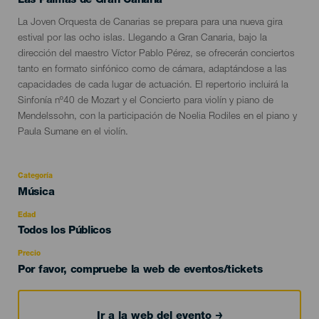
Las Palmas de Gran Canaria
Descripción
La Joven Orquesta de Canarias se prepara para una nueva gira
del
estival por las ocho islas. Llegando a Gran Canaria, bajo la
evento
dirección del maestro Víctor Pablo Pérez, se ofrecerán conciertos
tanto en formato sinfónico como de cámara, adaptándose a las
capacidades de cada lugar de actuación. El repertorio incluirá la
Sinfonía nº40 de Mozart y el Concierto para violín y piano de
Mendelssohn, con la participación de Noelia Rodiles en el piano y
Paula Sumane en el violín.
Categoría
Categoría
Música
del
evento
Edad
Edad
Todos los Públicos
Recomendada
Precio
Por favor, compruebe la web de eventos/tickets
Ir a la web del evento