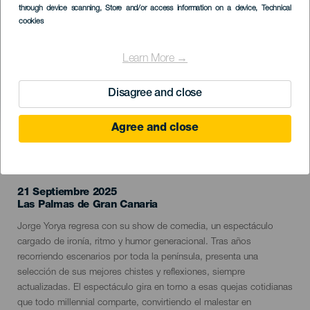
through device scanning
, Store and/or access information on a device
, Technical
cookies
Learn More →
Disagree and close
Agree and close
EVENTO PASADO
21 Septiembre 2025
Localidad
Las Palmas de Gran Canaria
Descripción
Jorge Yorya regresa con su show de comedia, un espectáculo
del
cargado de ironía, ritmo y humor generacional. Tras años
evento
recorriendo escenarios por toda la península, presenta una
selección de sus mejores chistes y reflexiones, siempre
actualizadas. El espectáculo gira en torno a esas quejas cotidianas
que todo millennial comparte, convirtiendo el malestar en