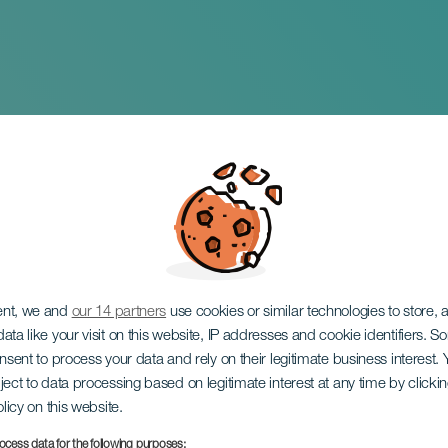
e
ent, we and
our 14 partners
use cookies or similar technologies to store,
ata like your visit on this website, IP addresses and cookie identifiers. 
onsent to process your data and rely on their legitimate business interest
ject to data processing based on legitimate interest at any time by click
olicy on this website.
ocess data for the following purposes: