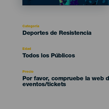
Categoría
Categoría
Deportes de Resistencia
del
evento
Edad
Edad
Todos los Públicos
Recomendada
Precio
Por favor, compruebe la web 
eventos/tickets