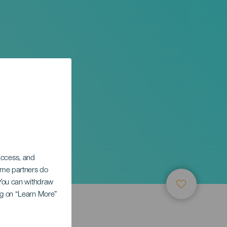
 access, and
Some partners do
. You can withdraw
ing on “Learn More”