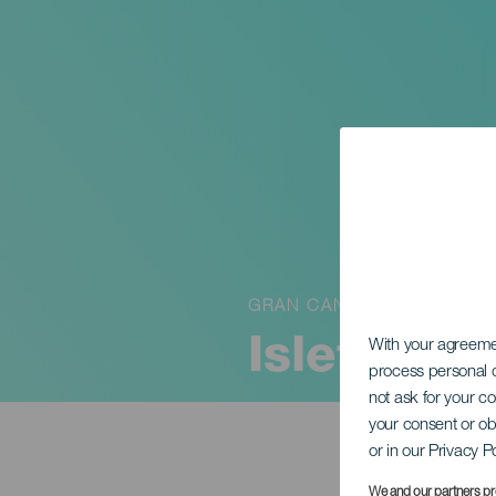
GRAN CANARIA
Isleta Bik
With your agreem
process personal d
not ask for your c
your consent or ob
or in our Privacy P
We and our partners pr