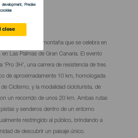
s development
, Precise
l cookies
5
 close
eba de ciclismo de montaña que se celebra en
ta, en Las Palmas de Gran Canaria. El evento
a 'Pro 3H', una carrera de resistencia de tres
cnico de aproximadamente 10 km, homologada
de Ciclismo, y la modalidad cicloturista, de
 con un recorrido de unos 20 km. Ambas rutas
 pistas y senderos dentro de un entorno
itualmente restringido al público, brindando a
unidad de descubrir un paisaje único.